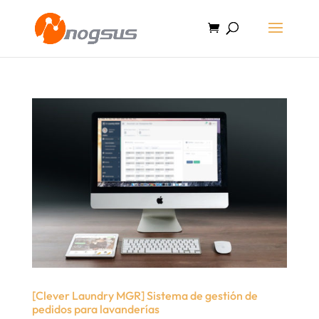
[Clever Laundry MGR] Sistema de gestión de
pedidos para lavanderías